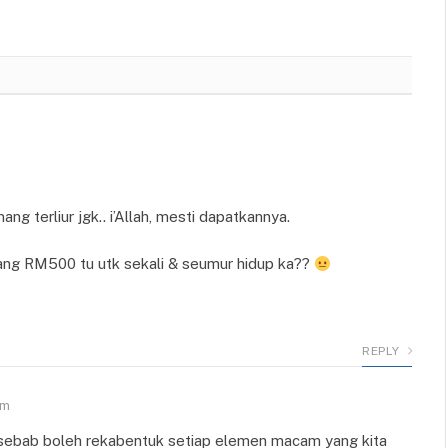
g terliur jgk.. i’Allah, mesti dapatkannya.
ang RM500 tu utk sekali & seumur hidup ka??
REPLY
pm
 sebab boleh rekabentuk setiap elemen macam yang kita