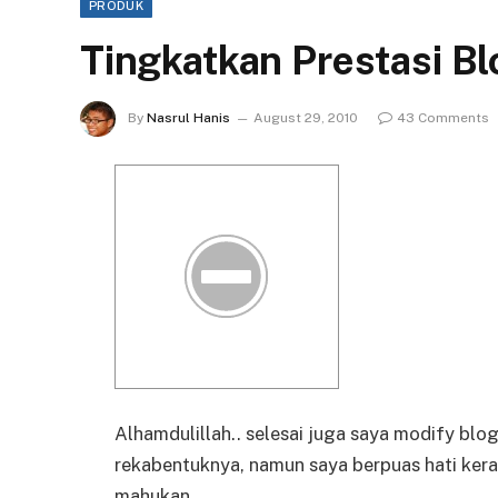
PRODUK
Tingkatkan Prestasi B
By
Nasrul Hanis
August 29, 2010
43 Comments
Alhamdulillah.. selesai juga saya modify bl
rekabentuknya, namun saya berpuas hati kera
mahukan.