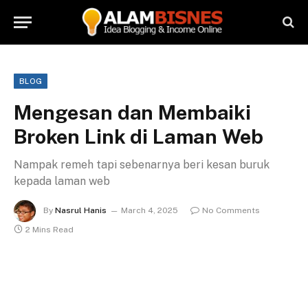
BLOG
Mengesan dan Membaiki
Broken Link di Laman Web
Nampak remeh tapi sebenarnya beri kesan buruk
kepada laman web
By
Nasrul Hanis
March 4, 2025
No Comments
2 Mins Read