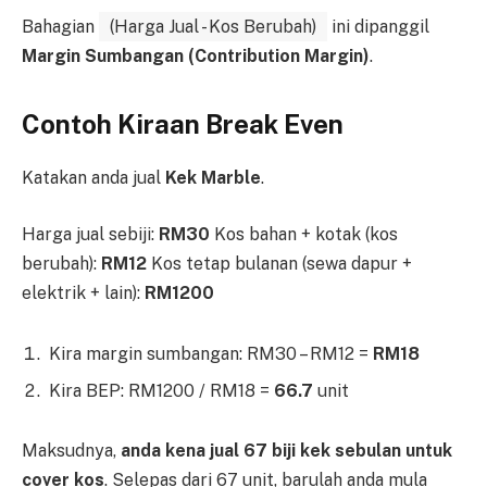
Bahagian
(Harga Jual - Kos Berubah)
ini dipanggil
Margin Sumbangan (Contribution Margin)
.
Contoh Kiraan Break Even
Katakan anda jual
Kek Marble
.
Harga jual sebiji:
RM30
Kos bahan + kotak (kos
berubah):
RM12
Kos tetap bulanan (sewa dapur +
elektrik + lain):
RM1200
Kira margin sumbangan: RM30 – RM12 =
RM18
Kira BEP: RM1200 / RM18 =
66.7
unit
Maksudnya,
anda kena jual 67 biji kek sebulan untuk
cover kos
. Selepas dari 67 unit, barulah anda mula