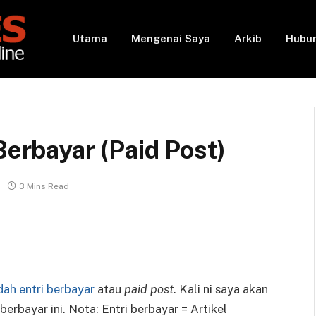
Utama
Mengenai Saya
Arkib
Hubun
Berbayar (Paid Post)
3 Mins Read
dah entri berbayar
atau
paid post
. Kali ni saya akan
berbayar ini. Nota: Entri berbayar = Artikel