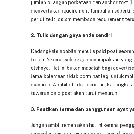
jumlah bilangan perkataan dan anchor text (l
menyertakan requirement tambahan seperti ‘
perlut teliti dalam membaca requirement ters
2. Tulis dengan gaya anda sendiri
Kadangkala apabila menulis paid post seoran
terlalu ‘skema’ sehingga menampakkan yang t
olehnya. Hal ini bukan masalah bagi advertis
lama-kelamaan tidak berminat lagi untuk me
menurun. Apabila trafik menurun, kadangkal
tawaran paid post akan turut menurun.
3. Pastikan terma dan penggunaan ayat y
Jangan ambil remeh akan hal ini kerana peng
menyebabkan post anda direject, malah menjat