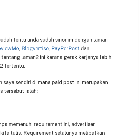
, sudah tentu anda sudah sinonim dengan laman
eviewMe
,
Blogvertise
,
PayPerPost
dan
entang laman2 ini kerana gerak kerjanya lebih
2 tertentu.
an saya sendiri di mana paid post ini merupakan
 tersebut ialah:
anpa memenuhi requirement ini, advertiser
kita tulis. Requirement selalunya melibatkan