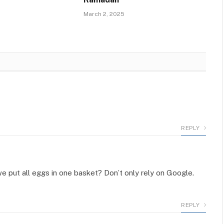
March 2, 2025
REPLY
put all eggs in one basket? Don’t only rely on Google.
REPLY