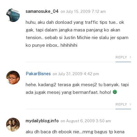
samanosuke_04
on
July 15, 2009 7:12 am
huhu, aku dah donload yang traffic tips tue.. ok
gak, tapi dalam jangka masa panjang ko akan
tension.. sebab si Justin Michie nie slalu jer spam
ko punye inbox.. hihihihihi
REPLY
PakarBisnes
on
July 31, 2009 4:42 pm
hehe. kadang2 terasa gak mesej2 tu banyak. tapi
ada jugak mesej yang bermanfaat. hoho!
REPLY
mydailyblog.info
on
August 6, 2009 3:50 am
aku dh baca dh ebook nie…mmg bagus tp kena