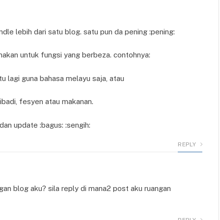
le lebih dari satu blog. satu pun da pening :pening:
akan untuk fungsi yang berbeza. contohnya:
tu lagi guna bahasa melayu saja, atau
ribadi, fesyen atau makanan.
dan update :bagus: :sengih:
REPLY
 dgan blog aku? sila reply di mana2 post aku ruangan
REPLY