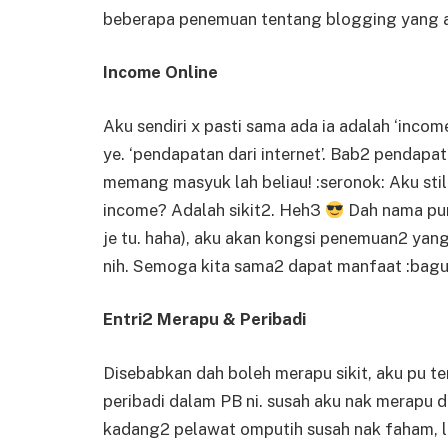
beberapa penemuan tentang blogging yang aku
Income Online
Aku sendiri x pasti sama ada ia adalah ‘income
ye. ‘pendapatan dari internet’. Bab2 pendapata
memang masyuk lah beliau! :seronok: Aku stil
income? Adalah sikit2. Heh3
Dah nama pun 
je tu. haha), aku akan kongsi penemuan2 yan
nih. Semoga kita sama2 dapat manfaat :bagu
Entri2 Merapu & Peribadi
Disebabkan dah boleh merapu sikit, aku pu te
peribadi dalam PB ni. susah aku nak merapu 
kadang2 pelawat omputih susah nak faham, 