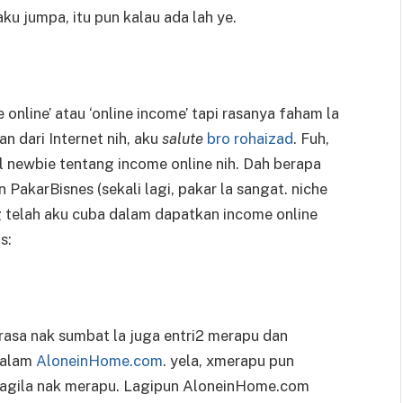
 jumpa, itu pun kalau ada lah ye.
 online’ atau ‘online income’ tapi rasanya faham la
n dari Internet nih, aku
salute
bro rohaizad
. Fuh,
l newbie tentang income online nih. Dah berapa
PakarBisnes (sekali lagi, pakar la sangat. niche
g telah aku cuba dalam dapatkan income online
s:
rasa nak sumbat la juga entri2 merapu dan
dalam
AloneinHome.com
. yela, xmerapu pun
lagila nak merapu. Lagipun AloneinHome.com