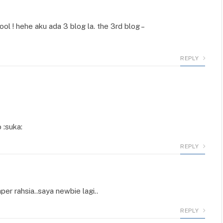
l ! hehe aku ada 3 blog la. the 3rd blog –
REPLY
 :suka:
REPLY
per rahsia..saya newbie lagi..
REPLY