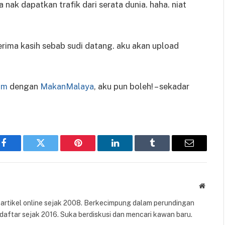
 nak dapatkan trafik dari serata dunia. haha. niat
erima kasih sebab sudi datang. aku akan upload
om
dengan
MakanMalaya
, aku pun boleh! – sekadar
Facebook
Twitter
Pinterest
LinkedIn
Tumblr
Email
Websit
n artikel online sejak 2008. Berkecimpung dalam perundingan
daftar sejak 2016. Suka berdiskusi dan mencari kawan baru.