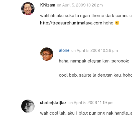
KNizam
on
April 5, 2009 10:20 pm
wahhhh aku suka la ngan theme dark camni. coo
http://treasurehuntmalaya.com
hehe
alone
on
April 5, 2009 10:36 pm
haha. nampak elegan kan :seronok:
cool beb. salute la dengan kau. hoho
shafie[dot]biz
on
April 5, 2009 11:19 pm
wah cool lah..aku 1 blog pun png nak handle..a