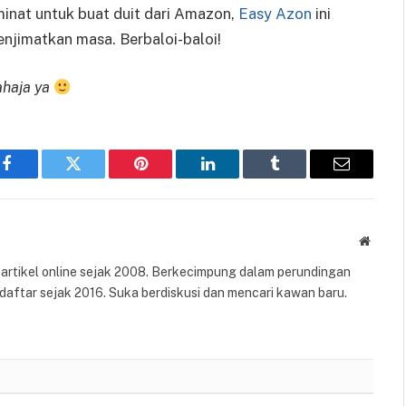
rminat untuk buat duit dari Amazon,
Easy Azon
ini
enjimatkan masa. Berbaloi-baloi!
haja ya
Facebook
Twitter
Pinterest
LinkedIn
Tumblr
Email
Websit
n artikel online sejak 2008. Berkecimpung dalam perundingan
daftar sejak 2016. Suka berdiskusi dan mencari kawan baru.